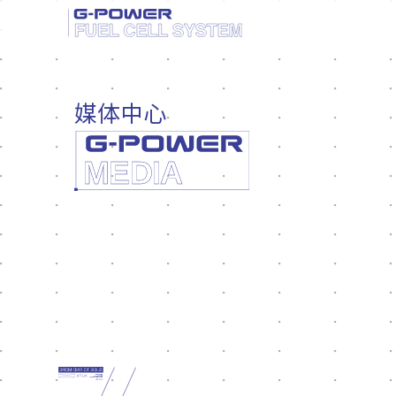
媒体中心
65
81
额定
额定
功率
功率
防护等级
防护等级
IP67
IP67
重
（
）
重
（
）
量
k
g
126
量
k
g
132
外廓尺
（
）
外廓尺
（
）
寸
m
m
780/625/450
寸
m
m
840/625/470
质量功率密
度
（
）
质量功率密
度
（
）
W
/
k
g
500
W
/
k
g
615
额定电
（v
）
额定电
（v
）
压
200
压
227
冷启动温
度
（
）
冷启动温
度
（
）
°
C
-30
°
C
-30
CHIGMA 60
CH
AUTO
AUTO
C:100 Y:87
C:100 Y:87