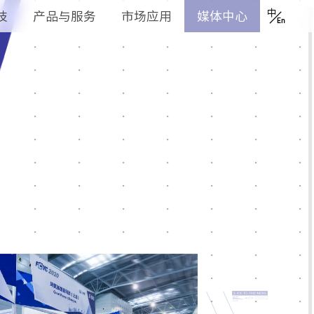
技
产品与服务
市场应用
12
额定
功率
加氢时
（
）
长
mi
n
<3
储氢压
（
）
35
力
M
p
a
防护等级
IP67
储氢质
（
）
量
k
g
1.1
外廓尺
（
）
寸
m
m
1010/1040/530
冷却方式
液冷
（v
）
电压平
台
80
运行温
度
（
）
°
C
-20～40
CHIGMA 10
AUTO
C:100 Y:87