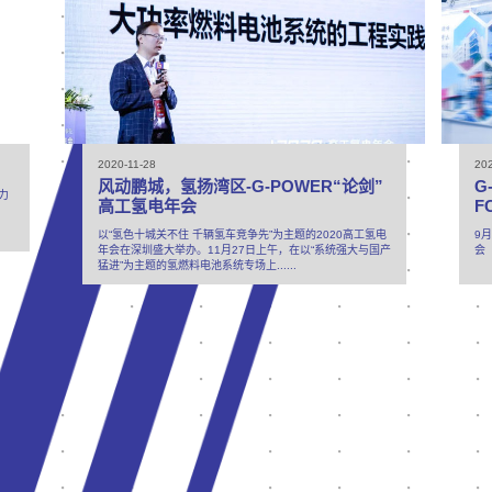
2020-11-28
20
风动鹏城，氢扬湾区-G-POWER“论剑”
G
力
高工氢电年会
F
以“氢色十城关不住 千辆氢车竞争先”为主题的2020高工氢电
9
年会在深圳盛大举办。11月27日上午，在以“系统强大与国产
会
猛进”为主题的氢燃料电池系统专场上......