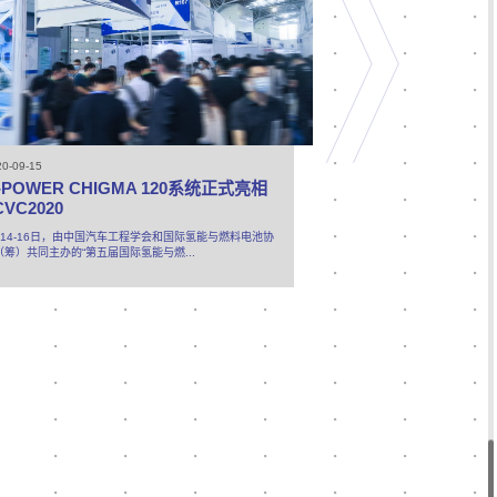
20-09-15
2020-04-23
-POWER CHIGMA 120系统正式亮相
G-POWER电池
CVC2020
由风氢扬科技自主设计开发
范展示。4月23日，浙江
月14-16日，由中国汽车工程学会和国际氢能与燃料电池协
群等领导在金华指导工作，
（筹）共同主办的“第五届国际氢能与燃...
场人员一起探讨燃料...