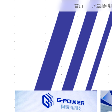
首页
风氢扬科
125
额定
功率
防护等级
IP67
重
（
）
173
量
k
g
外廓尺
（
）
寸
m
m
1200/625/500
质量功率密
度
（
）
W
/
k
g
715
额定电
（v
）
压
320
冷启动温
度
（
）
°
C
-30
IGMA 80
CHIGMA 120
AUTO
C:100 Y:87